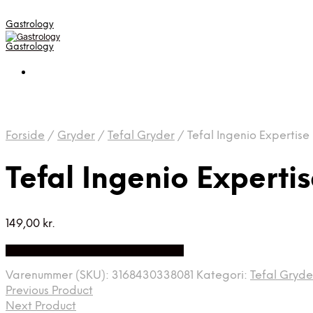
Gastrology
Gastrology
Forside
/
Gryder
/
Tefal Gryder
/
Tefal Ingenio Expertis
Tefal Ingenio Expert
149,00
kr.
Bedste Pris Fundet på Price Index
Varenummer (SKU):
3168430338081
Kategori:
Tefal Gryde
Previous Product
Next Product