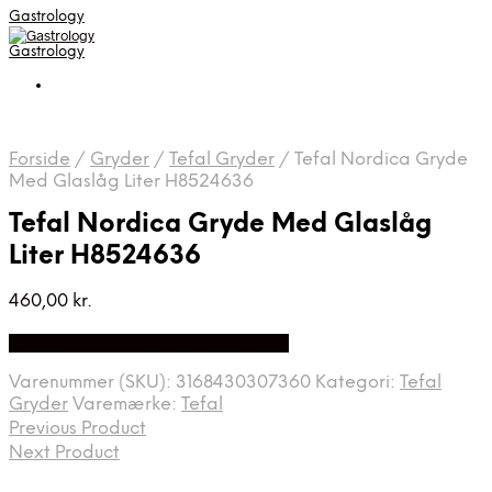
Gastrology
Gastrology
Forside
/
Gryder
/
Tefal Gryder
/
Tefal Nordica Gryde
Med Glaslåg Liter H8524636
Tefal Nordica Gryde Med Glaslåg
Liter H8524636
460,00
kr.
Bedste Pris Fundet på Price Index
Varenummer (SKU):
3168430307360
Kategori:
Tefal
Gryder
Varemærke:
Tefal
Previous Product
Next Product