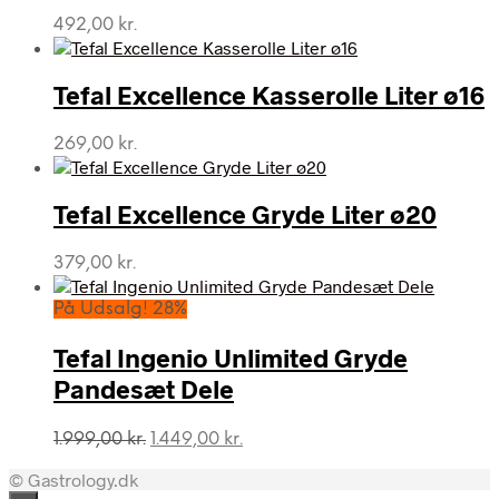
492,00
kr.
Tefal Excellence Kasserolle Liter ø16
269,00
kr.
Tefal Excellence Gryde Liter ø20
379,00
kr.
På Udsalg! 28%
Tefal Ingenio Unlimited Gryde
Pandesæt Dele
Den
Den
1.999,00
kr.
1.449,00
kr.
oprindelige
aktuelle
© Gastrology.dk
pris
pris