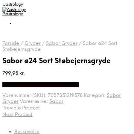
Gastrology
Gastrology
Forside
/
Gryder
/
Sabor Gryder
/
Sabor ø24 Sort
Støbejernsgryde
Sabor ø24 Sort Støbejernsgryde
799,95
kr.
Bedste Pris Fundet på Price Index
Varenummer (SKU):
7057351219578
Kategori:
Sabor
Gryder
Varemærke:
Sabor
Previous Product
Next Product
Beskrivelse