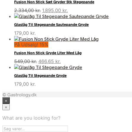
Fusion Non Stick Sæt Gryder Stk Stegepande
Den
Den
2.334,00
kr.
1.895,00
kr.
oprindelige
aktuelle
pris
pris
Glaslåg Til Stegepande Sautepande Gryde
var:
er:
179,00
kr.
2.334,00 kr..
1.895,00 kr..
På Udsalg! 15%
Fusion Non Stick Gryde Liter Med Låg
Den
Den
549,00
kr.
466,65
kr.
oprindelige
aktuelle
pris
pris
Glaslåg Til Stegepande Gryde
var:
er:
179,00
kr.
549,00 kr..
466,65 kr..
© Gastrology.dk
×
×
What are you looking for?