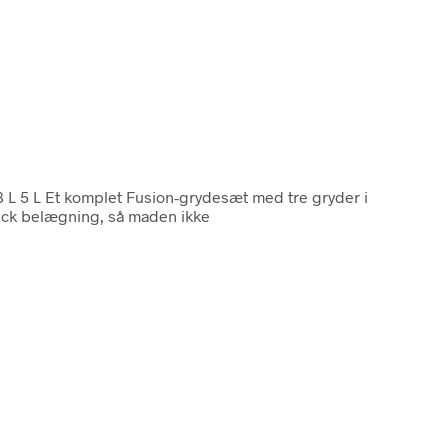
8 L 5 L Et komplet Fusion-grydesæt med tre gryder i
-stick belægning, så maden ikke