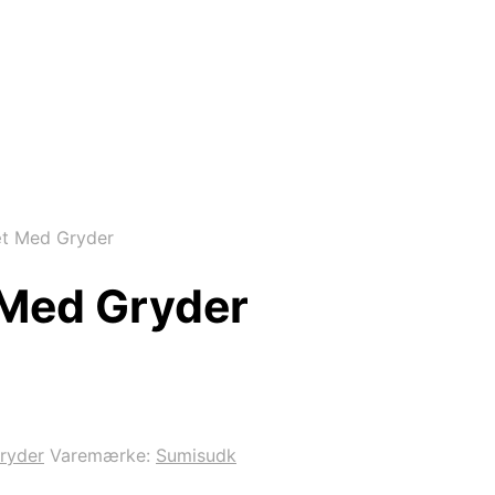
æt Med Gryder
 Med Gryder
ryder
Varemærke:
Sumisudk