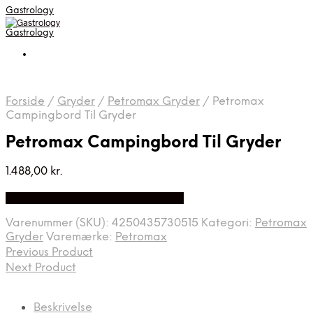
Gastrology
Gastrology
Forside
/
Gryder
/
Petromax Gryder
/
Petromax
Campingbord Til Gryder
Petromax Campingbord Til Gryder
1.488,00
kr.
Bedste Pris Fundet på Price Index
Varenummer (SKU):
4250435730515
Kategori:
Petromax
Gryder
Varemærke:
Petromax
Previous Product
Next Product
Beskrivelse