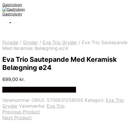
Gastrology
Gastrology
Forside
/
Gryder
/
Eva Trio Gryder
/
Eva Trio Sautepande
Med Keramisk Belægning ø24
Eva Trio Sautepande Med Keramisk
Belægning ø24
699,00
kr.
Bedste Pris Fundet på Price Index
Varenummer (SKU):
5706631258005
Kategori:
Eva Trio
Gryder
Varemærke:
Eva Trio
Previous Product
Next Product