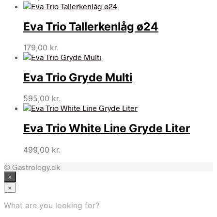
Eva Trio Tallerkenlåg ø24
179,00
kr.
Eva Trio Gryde Multi
595,00
kr.
Eva Trio White Line Gryde Liter
499,00
kr.
© Gastrology.dk
×
×
What are you looking for?