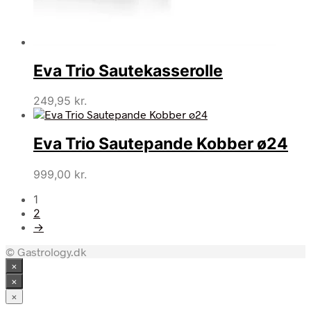
Eva Trio Sautekasserolle
249,95
kr.
Eva Trio Sautepande Kobber ø24
999,00
kr.
1
2
→
© Gastrology.dk
×
×
×