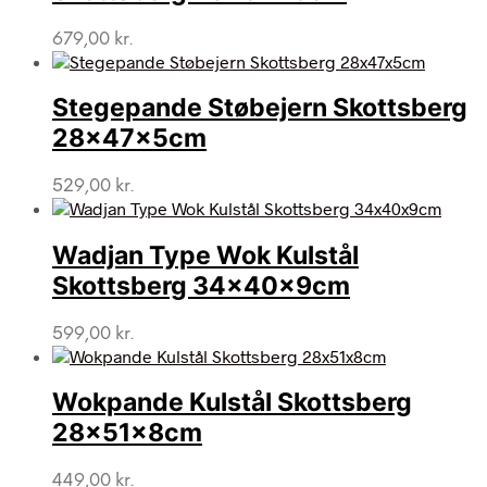
679,00
kr.
Stegepande Støbejern Skottsberg
28x47x5cm
529,00
kr.
Wadjan Type Wok Kulstål
Skottsberg 34x40x9cm
599,00
kr.
Wokpande Kulstål Skottsberg
28x51x8cm
449,00
kr.