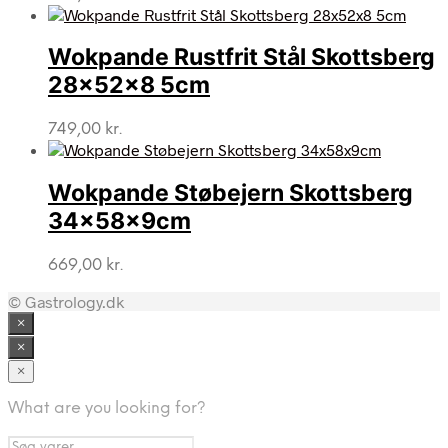
Wokpande Rustfrit Stål Skottsberg
28x52x8 5cm
749,00
kr.
Wokpande Støbejern Skottsberg
34x58x9cm
669,00
kr.
© Gastrology.dk
×
×
×
What are you looking for?