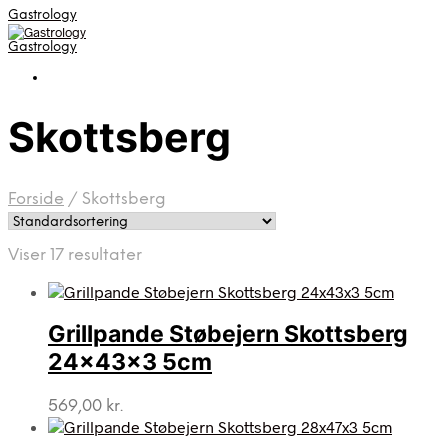
Gastrology
Gastrology
Skottsberg
Forside
/
Skottsberg
Viser 17 resultater
Grillpande Støbejern Skottsberg
24x43x3 5cm
569,00
kr.