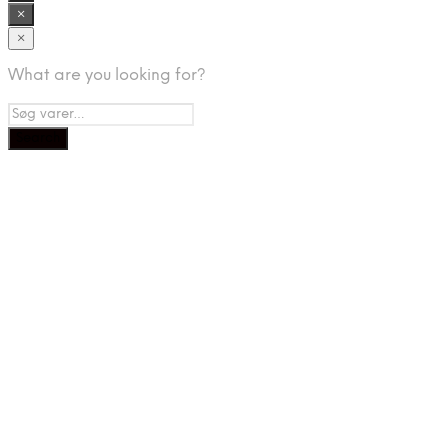
×
×
What are you looking for?