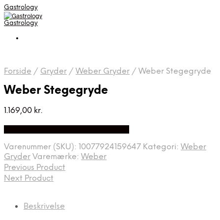
Gastrology
Gastrology
Forside
/
Gryder
/
Weber Gryder
/
Weber Stegegryde
Weber Stegegryde
1.169,00
kr.
Bedste Pris Fundet på Price Index
Varenummer (SKU):
10077924159647
Kategori:
Weber
Gryder
Varemærke:
Weber
Previous Product
Next Product
Beskrivelse