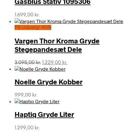
Gasblus Stativ 1095306
1.699,00
kr.
På Udsalg! 60%
Vargen Thor Kroma Gryde
Stegepandesæt Dele
Den
Den
3.095,00
kr.
1.229,00
kr.
oprindelige
aktuelle
pris
pris
var:
er:
Noelle Gryde Kobber
3.095,00 kr..
1.229,00 kr..
999,00
kr.
Haptiq Gryde Liter
1.299,00
kr.