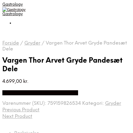
Gastrology
Gastrology
Forside
/
Gryder
/
Vargen Thor Arvet Gryde Pandesæt
Dele
Vargen Thor Arvet Gryde Pandesæt
Dele
4.699,00
kr.
Bedste Pris Fundet på Price Index
Varenummer (SKU):
759159826534
Kategori:
Gryder
Previous Product
Next Product