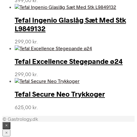
399,00
kr.
Tefal Ingenio Glaslåg Sæt Med Stk
L9849132
299,00
kr.
Tefal Excellence Stegepande ø24
299,00
kr.
Tefal Secure Neo Trykkoger
625,00
kr.
© Gastrology.dk
×
×