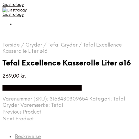
Gastrology
Gastrology
Forside
/
Gryder
/
Tefal Gryder
/
Tefal Excellence
Kasserolle Liter ø16
Tefal Excellence Kasserolle Liter ø16
269,00
kr.
Bedste Pris Fundet på Price Index
Varenummer (SKU):
3168430309654
Kategori:
Tefal
Gryder
Varemærke:
Tefal
Previous Product
Next Product
Beskrivelse