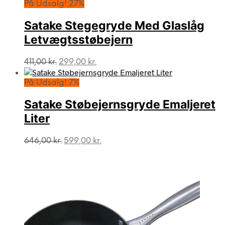
På Udsalg! 27%
Satake Stegegryde Med Glaslåg
Letvægtsstøbejern
Den
Den
411,00
kr.
299,00
kr.
oprindelige
aktuelle
pris
pris
På Udsalg! 7%
var:
er:
411,00 kr..
299,00 kr..
Satake Støbejernsgryde Emaljeret
Liter
Den
Den
646,00
kr.
599,00
kr.
oprindelige
aktuelle
pris
pris
var:
er:
646,00 kr..
599,00 kr..