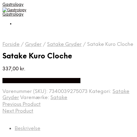
Gastrology
Gastrology
Forside
/
Gryder
/
Satake Gryder
/
Satake Kuro Cloche
Satake Kuro Cloche
337,00
kr.
Bedste Pris Fundet på Price Index
Varenummer (SKU):
7340039275073
Kategori:
Satake
Gryder
Varemærke:
Satake
Previous Product
Next Product
Beskrivelse