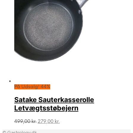
På Udsalg! 44%
Satake Sauterkasserolle
Letvægtsstøbejern
Den
Den
499,00
kr.
279,00
kr.
oprindelige
aktuelle
© Gastrology.dk
pris
pris