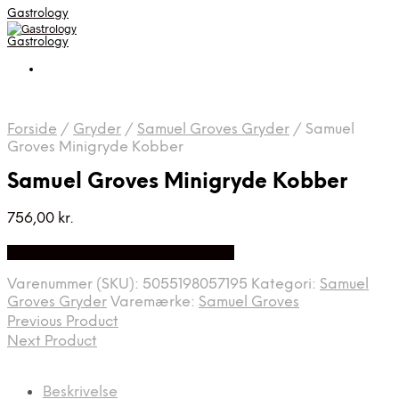
Gastrology
Gastrology
Forside
/
Gryder
/
Samuel Groves Gryder
/
Samuel
Groves Minigryde Kobber
Samuel Groves Minigryde Kobber
756,00
kr.
Bedste Pris Fundet på Price Index
Varenummer (SKU):
5055198057195
Kategori:
Samuel
Groves Gryder
Varemærke:
Samuel Groves
Previous Product
Next Product
Beskrivelse