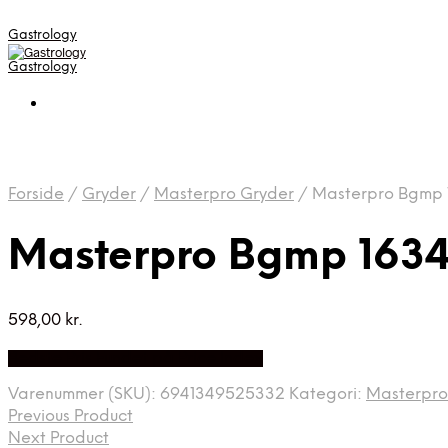
Gastrology
Gastrology
Forside
/
Gryder
/
Masterpro Gryder
/
Masterpro Bgmp 
Masterpro Bgmp 163
598,00
kr.
Bedste Pris Fundet på Price Index
Varenummer (SKU):
6941349525332
Kategori:
Masterpro
Previous Product
Next Product