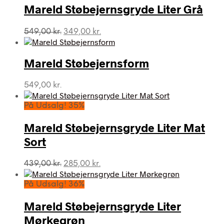
Mareld Støbejernsgryde Liter Grå
Den
Den
549,00
kr.
349,00
kr.
oprindelige
aktuelle
pris
pris
var:
er:
Mareld Støbejernsform
549,00 kr..
349,00 kr..
549,00
kr.
På Udsalg! 35%
Mareld Støbejernsgryde Liter Mat
Sort
Den
Den
439,00
kr.
285,00
kr.
oprindelige
aktuelle
pris
pris
På Udsalg! 36%
var:
er:
439,00 kr..
285,00 kr..
Mareld Støbejernsgryde Liter
Mørkegrøn