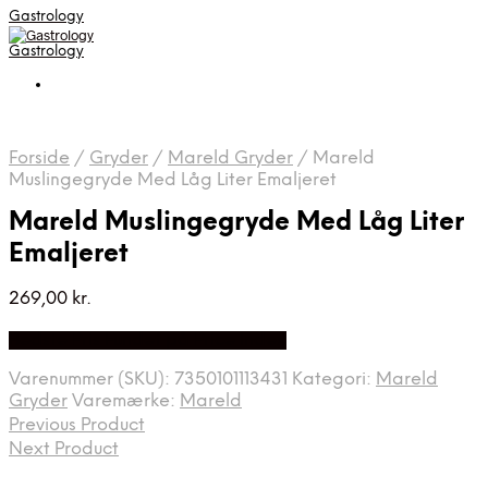
Gastrology
Gastrology
Forside
/
Gryder
/
Mareld Gryder
/
Mareld
Muslingegryde Med Låg Liter Emaljeret
Mareld Muslingegryde Med Låg Liter
Emaljeret
269,00
kr.
Bedste Pris Fundet på Price Index
Varenummer (SKU):
7350101113431
Kategori:
Mareld
Gryder
Varemærke:
Mareld
Previous Product
Next Product