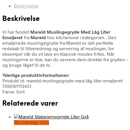
Beskrivelse
Beskrivelse
Vi har fundet
Mareld Muslingegryde Med Låg Liter
Emaljeret
fra
Mareld
hos kitchenone i kategorien
. Den
emaljerede muslingegryde fra Mareld er det perfekte
redskab til tilberedning og servering af muslinger, for
eksempel når du vil lave en klassisk moules frites. Når
muslingerne er klar, kan du servere dem direkte fra gryden –
og bruge låget til de to
Yderlige produktinformationer:
Produkt id: mareld-muslingegryde-med-låg-liter-emaljeret
7350101113431
Farve: Sort
Relaterede varer
På Udsalg! 36%