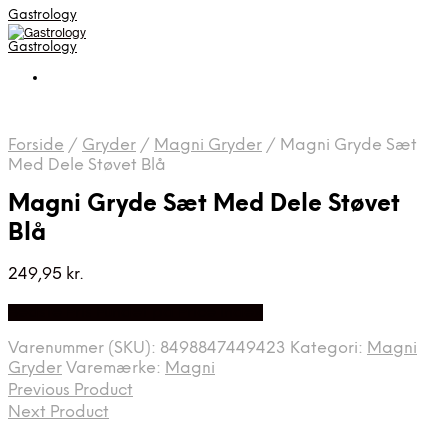
Gastrology
Gastrology
Forside
/
Gryder
/
Magni Gryder
/
Magni Gryde Sæt
Med Dele Støvet Blå
Magni Gryde Sæt Med Dele Støvet
Blå
249,95
kr.
Bedste Pris Fundet på Price Index
Varenummer (SKU):
8498847449423
Kategori:
Magni
Gryder
Varemærke:
Magni
Previous Product
Next Product