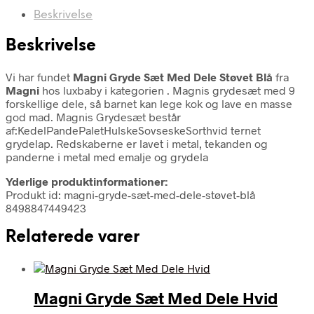
Beskrivelse
Beskrivelse
Vi har fundet
Magni Gryde Sæt Med Dele Støvet Blå
fra
Magni
hos luxbaby i kategorien
. Magnis grydesæt med 9
forskellige dele, så barnet kan lege kok og lave en masse
god mad. Magnis Grydesæt består
af:KedelPandePaletHulskeSovseskeSorthvid ternet
grydelap. Redskaberne er lavet i metal, tekanden og
panderne i metal med emalje og grydela
Yderlige produktinformationer:
Produkt id: magni-gryde-sæt-med-dele-støvet-blå
8498847449423
Relaterede varer
Magni Gryde Sæt Med Dele Hvid