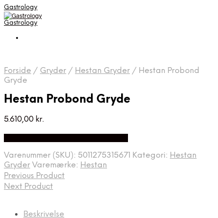
Gastrology
Gastrology
Forside
/
Gryder
/
Hestan Gryder
/
Hestan Probond
Gryde
Hestan Probond Gryde
5.610,00
kr.
Bedste Pris Fundet på Price Index
Varenummer (SKU):
5011275315671
Kategori:
Hestan
Gryder
Varemærke:
Hestan
Previous Product
Next Product
Beskrivelse