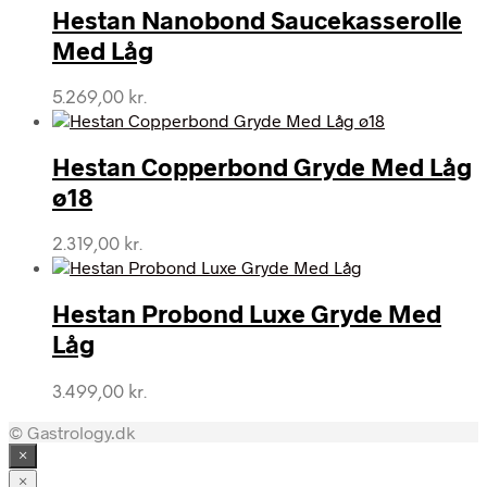
Hestan Nanobond Saucekasserolle
Med Låg
5.269,00
kr.
Hestan Copperbond Gryde Med Låg
ø18
2.319,00
kr.
Hestan Probond Luxe Gryde Med
Låg
3.499,00
kr.
© Gastrology.dk
×
×