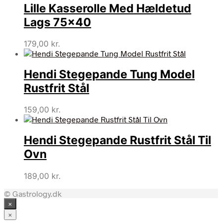
Lille Kasserolle Med Hældetud
Lags 75×40
179,00
kr.
Hendi Stegepande Tung Model
Rustfrit Stål
159,00
kr.
Hendi Stegepande Rustfrit Stål Til
Ovn
189,00
kr.
© Gastrology.dk
×
×