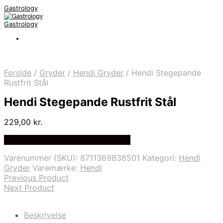
Gastrology
Gastrology
Forside
/
Gryder
/
Hendi Gryder
/
Hendi Stegepande
Rustfrit Stål
Hendi Stegepande Rustfrit Stål
229,00
kr.
Bedste Pris Fundet på Price Index
Varenummer (SKU):
8711369838501
Kategori:
Hendi
Gryder
Varemærke:
Hendi
Previous Product
Next Product
Beskrivelse