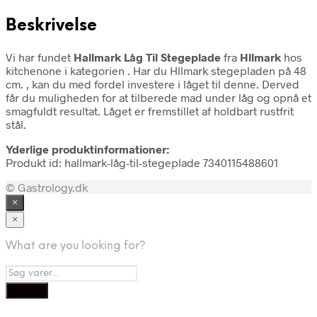
Beskrivelse
Vi har fundet
Hallmark Låg Til Stegeplade
fra
Hllmark
hos
kitchenone i kategorien
. Har du Hllmark stegepladen på 48
cm. , kan du med fordel investere i låget til denne. Derved
får du muligheden for at tilberede mad under låg og opnå et
smagfuldt resultat. Låget er fremstillet af holdbart rustfrit
stål.
Yderlige produktinformationer:
Produkt id: hallmark-låg-til-stegeplade 7340115488601
© Gastrology.dk
×
×
What are you looking for?