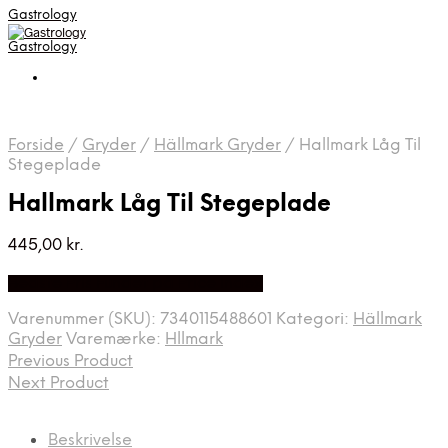
Gastrology
Gastrology
Forside
/
Gryder
/
Hällmark Gryder
/
Hallmark Låg Til
Stegeplade
Hallmark Låg Til Stegeplade
445,00
kr.
Bedste Pris Fundet på Price Index
Varenummer (SKU):
7340115488601
Kategori:
Hällmark
Gryder
Varemærke:
Hllmark
Previous Product
Next Product
Beskrivelse