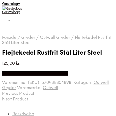
Gastrology
Gastrology
Forside
/
Gryder
/
Outwell Gryder
/
Fløjtekedel Rustfrit
Stål Liter Steel
Fløjtekedel Rustfrit Stål Liter Steel
125,00
kr.
Bedste Pris Fundet på Price Index
Varenummer (SKU):
5709388048981
Kategori:
Outwell
Gryder
Varemærke:
Outwell
Previous Product
Next Product
Beskrivelse