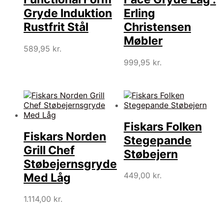
Gryde Induktion
Erling
Rustfrit Stål
Christensen
Møbler
589,95
kr.
999,95
kr.
Fiskars Folken
Fiskars Norden
Stegepande
Grill Chef
Støbejern
Støbejernsgryde
449,00
kr.
Med Låg
1.114,00
kr.