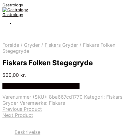
Gastrology
Gastrology
Forside
/
Gryder
/
Fiskars Gryder
/
Fiskars Folken
Stegegryde
Fiskars Folken Stegegryde
500,00
kr.
Bedste Pris Fundet på Price Index
Varenummer (SKU):
8ba667cd1770
Kategori:
Fiskars
Gryder
Varemærke:
Fiskars
Previous Product
Next Product
Beskrivelse