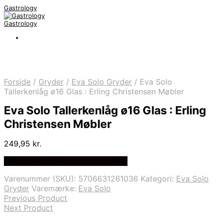
Gastrology
Gastrology
Forside
/
Gryder
/
Eva Solo Gryder
/
Eva Solo
Tallerkenlåg ø16 Glas : Erling Christensen Møbler
Eva Solo Tallerkenlåg ø16 Glas : Erling
Christensen Møbler
249,95
kr.
Bedste Pris Fundet på Price Index
Varenummer (SKU):
5706631261036
Kategori:
Eva Solo
Gryder
Varemærke:
Eva Solo
Previous Product
Next Product