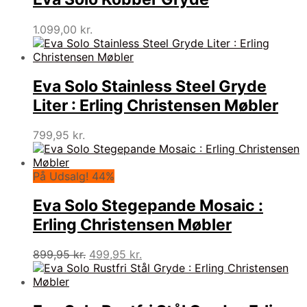
1.099,00
kr.
Eva Solo Stainless Steel Gryde
Liter : Erling Christensen Møbler
799,95
kr.
På Udsalg! 44%
Eva Solo Stegepande Mosaic :
Erling Christensen Møbler
Den
Den
899,95
kr.
499,95
kr.
oprindelige
aktuelle
pris
pris
var:
er: