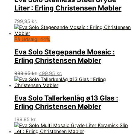
Liter : Erling Christensen Møbler
799,95
kr.
På Udsalg! 44%
Eva Solo Stegepande Mosaic :
Erling Christensen Møbler
Den
Den
899,95
kr.
499,95
kr.
oprindelige
aktuelle
pris
pris
var:
er:
899,95 kr..
499,95 kr..
Eva Solo Tallerkenlåg ø13 Glas :
Erling Christensen Møbler
199,95
kr.