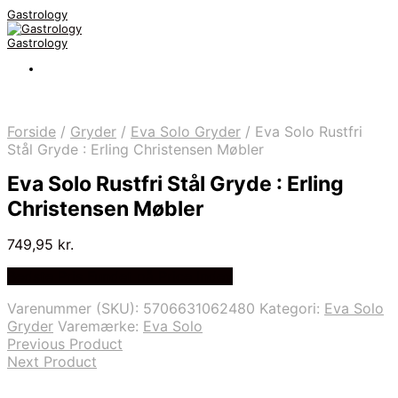
Gastrology
Gastrology
Forside
/
Gryder
/
Eva Solo Gryder
/
Eva Solo Rustfri
Stål Gryde : Erling Christensen Møbler
Eva Solo Rustfri Stål Gryde : Erling
Christensen Møbler
749,95
kr.
Bedste Pris Fundet på Price Index
Varenummer (SKU):
5706631062480
Kategori:
Eva Solo
Gryder
Varemærke:
Eva Solo
Previous Product
Next Product