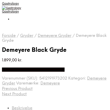
Gastrology
Gastrology
Forside
/
Gryder
/
Demeyere Gryder
/
Demeyere Black
Gryde
Demeyere Black Gryde
1.899,00
kr.
Bedste Pris Fundet på Price Index
Varenummer (SKU):
5412191973202
Kategori:
Demeyere
Gryder
Varemærke:
Demeyere
Previous Product
Next Product
Beskrivelse