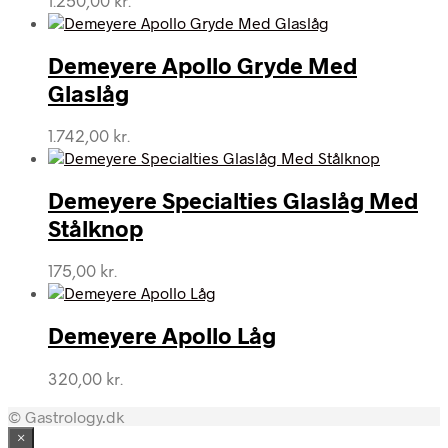
1.250,00
kr.
Demeyere Apollo Gryde Med
Glaslåg
1.742,00
kr.
Demeyere Specialties Glaslåg Med
Stålknop
175,00
kr.
Demeyere Apollo Låg
320,00
kr.
© Gastrology.dk
×