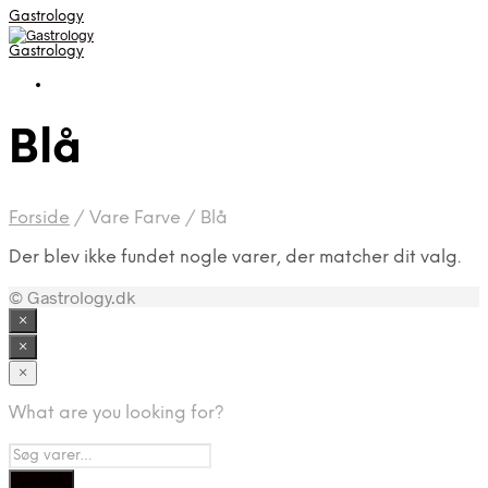
Gastrology
Gastrology
Blå
Forside
/
Vare Farve
/
Blå
Der blev ikke fundet nogle varer, der matcher dit valg.
© Gastrology.dk
×
×
×
What are you looking for?