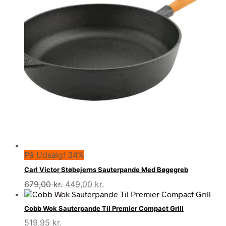
På Udsalg! 34%
Carl Victor Støbejerns Sauterpande Med Bøgegreb
Den
Den
679,00
kr.
449,00
kr.
oprindelige
aktuelle
pris
pris
Cobb Wok Sauterpande Til Premier Compact Grill
var:
er:
519,95
kr.
679,00 kr..
449,00 kr..