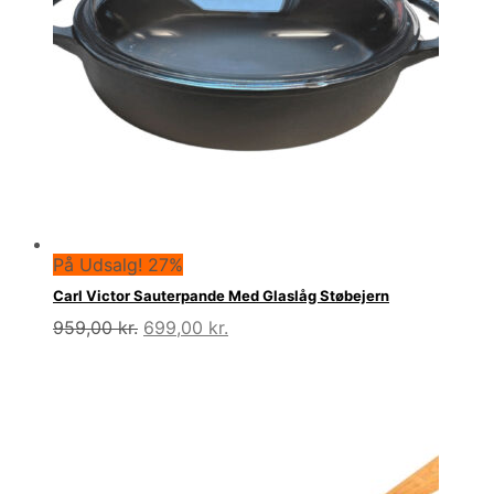
På Udsalg! 27%
Carl Victor Sauterpande Med Glaslåg Støbejern
Den
Den
959,00
kr.
699,00
kr.
oprindelige
aktuelle
pris
pris
var:
er:
959,00 kr..
699,00 kr..