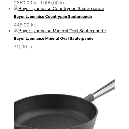
Den
Den
1.350,00
kr.
1.099,00
kr.
oprindelige
aktuelle
pris
pris
Buyer Lyonnaise Countrypan Sauterpande
var:
er:
445,00
kr.
1.350,00 kr..
1.099,00 kr..
Buyer Lyonnaise Mineral Oval Sauterpande
711,00
kr.