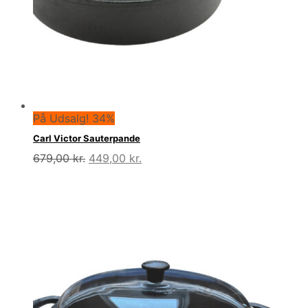
På Udsalg! 34%
Carl Victor Sauterpande
Den
Den
679,00
kr.
449,00
kr.
oprindelige
aktuelle
pris
pris
var:
er:
679,00 kr..
449,00 kr..