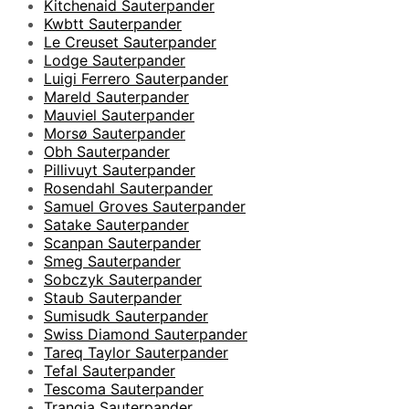
Kitchenaid Sauterpander
Kwbtt Sauterpander
Le Creuset Sauterpander
Lodge Sauterpander
Luigi Ferrero Sauterpander
Mareld Sauterpander
Mauviel Sauterpander
Morsø Sauterpander
Obh Sauterpander
Pillivuyt Sauterpander
Rosendahl Sauterpander
Samuel Groves Sauterpander
Satake Sauterpander
Scanpan Sauterpander
Smeg Sauterpander
Sobczyk Sauterpander
Staub Sauterpander
Sumisudk Sauterpander
Swiss Diamond Sauterpander
Tareq Taylor Sauterpander
Tefal Sauterpander
Tescoma Sauterpander
Trangia Sauterpander