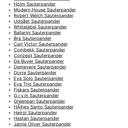
Holm Sauterpander
Modern House Sauterpander
Robert Welch Sauterpander
Udgået Sauterpander
Whitelabel Sauterpander
Ballarini Sauterpander
Bra Sauterpander
Carl Victor Sauterpander
Combekk Sauterpander
Conzept Sauterpander
De Buyer Sauterpander
Demeyere Sauterpander
Dorre Sauterpander
Eva Solo Sauterpander
Eva Trio Sauterpander
Fiskars Sauterpander
G.r.y.m Sauterpander
Greenpan Sauterpander
HÃ¢ws Santo Sauterpander
Heirol Sauterpander
Hestan Sauterpander
Jamie Oliver Sauterpander