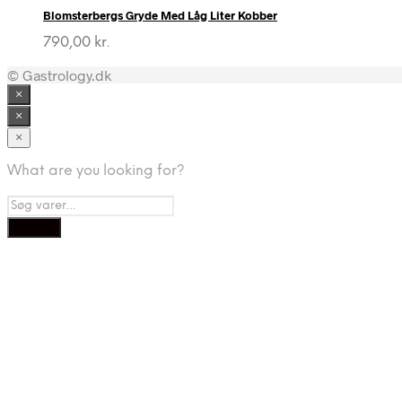
Blomsterbergs Gryde Med Låg Liter Kobber
790,00
kr.
© Gastrology.dk
×
×
×
What are you looking for?