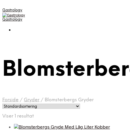
Gastrology
Gastrology
Blomsterber
Forside
/
Gryder
/
Blomsterbergs Gryder
Viser 1 resultat